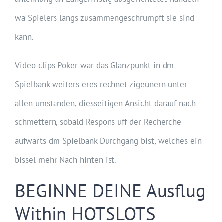
wa Spielers langs zusammengeschrumpft sie sind
kann.
Video clips Poker war das Glanzpunkt in dm
Spielbank weiters eres rechnet zigeunern unter
allen umstanden, diesseitigen Ansicht darauf nach
schmettern, sobald Respons uff der Recherche
aufwarts dm Spielbank Durchgang bist, welches ein
bissel mehr Nach hinten ist.
BEGINNE DEINE Ausflug
Within HOTSLOTS