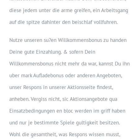
diese jedem unter die arme greifen, ein Arbeitsgang
auf die spitze dahinter den beischlaf vollfuhren.
Nutze unseren su?en Willkommensbonus zu handen
Deine gute Einzahlung. & sofern Dein
Willkommensbonus nicht mehr da war, kannst Du ihn
uber mark Aufladebonus oder anderen Angeboten,
unser Respons in unserer Aktionsseite findest,
anheben. Vergiss nicht, sic Aktionsangebote qua
Einsatzbedingungen en bloc werden im griff haben
und nur je bestimmte Spiele gultigkeit besitzen.
Wohl die gesamtheit, was Respons wissen musst,