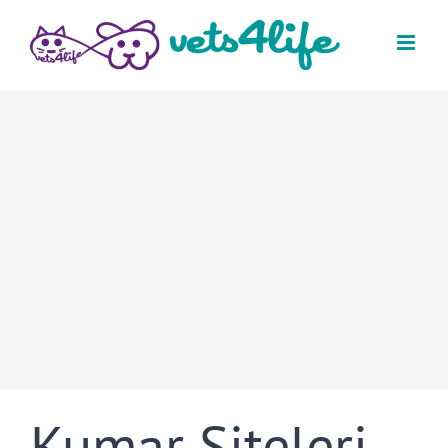
Μετάβαση
στο
περιεχόμενο
Kumar Siteleri