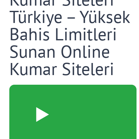
Türkiye – Yüksek
Bahis Limitleri
Sunan Online
Kumar Siteleri
▶️