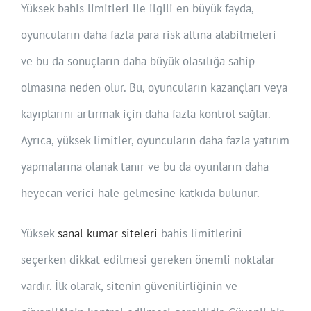
Yüksek bahis limitleri ile ilgili en büyük fayda,
oyuncuların daha fazla para risk altına alabilmeleri
ve bu da sonuçların daha büyük olasılığa sahip
olmasına neden olur. Bu, oyuncuların kazançları veya
kayıplarını artırmak için daha fazla kontrol sağlar.
Ayrıca, yüksek limitler, oyuncuların daha fazla yatırım
yapmalarına olanak tanır ve bu da oyunların daha
heyecan verici hale gelmesine katkıda bulunur.
Yüksek
sanal kumar siteleri
bahis limitlerini
seçerken dikkat edilmesi gereken önemli noktalar
vardır. İlk olarak, sitenin güvenilirliğinin ve