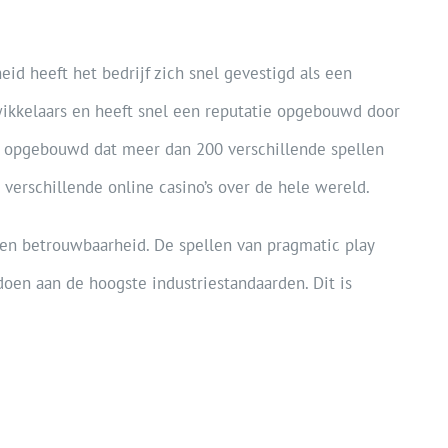
eid heeft het bedrijf zich snel gevestigd als een
twikkelaars en heeft snel een reputatie opgebouwd door
io opgebouwd dat meer dan 200 verschillende spellen
verschillende online casino’s over de hele wereld.
d en betrouwbaarheid. De spellen van pragmatic play
doen aan de hoogste industriestandaarden. Dit is