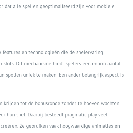
or dat alle spellen geoptimaliseerd zijn voor mobiele
 features en technologieën die de spelervaring
n slots. Dit mechanisme biedt spelers een enorm aantal
 spellen uniek te maken. Een ander belangrijk aspect is
en krijgen tot de bonusronde zonder te hoeven wachten
over hun spel. Daarbij besteedt pragmatic play veel
e creëren. Ze gebruiken vaak hoogwaardige animaties en