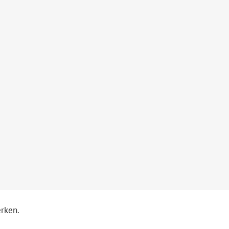
rken.