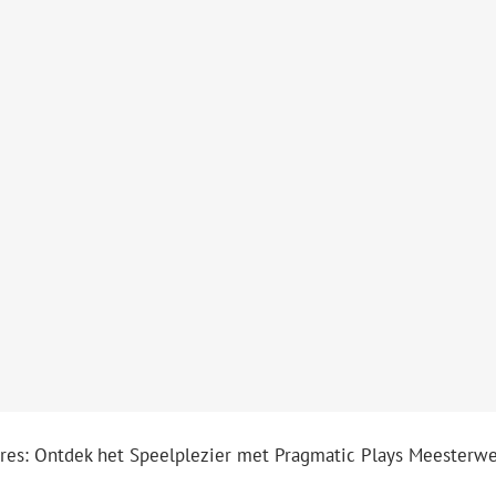
es: Ontdek het Speelplezier met Pragmatic Plays Meesterwe