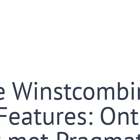
e Winstcombi
eatures: Ont