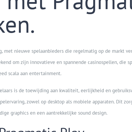
r met Pragmat
ken.
g, met nieuwe spelaanbieders die regelmatig op de markt ver
ekend om zijn innovatieve en spannende casinospellen, die spe
eed scala aan entertainment.
aars is de toewijding aan kwaliteit, eerlijkheid en gebruiks
ervaring, zowel op desktop als mobiele apparaten. Dit zorgt 
dige graphics en een aantrekkelijke sound design.