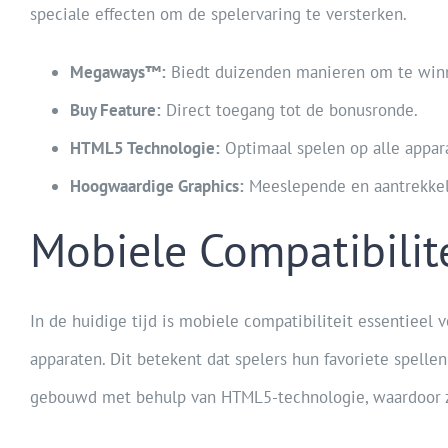
speciale effecten om de spelervaring te versterken.
Megaways™:
Biedt duizenden manieren om te win
Buy Feature:
Direct toegang tot de bonusronde.
HTML5 Technologie:
Optimaal spelen op alle appar
Hoogwaardige Graphics:
Meeslepende en aantrekkeli
Mobiele Compatibilit
In de huidige tijd is mobiele compatibiliteit essentieel 
apparaten. Dit betekent dat spelers hun favoriete spelle
gebouwd met behulp van HTML5-technologie, waardoor ze