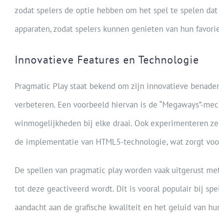
zodat spelers de optie hebben om het spel te spelen dat 
apparaten, zodat spelers kunnen genieten van hun favori
Innovatieve Features en Technologie
Pragmatic Play staat bekend om zijn innovatieve benader
verbeteren. Een voorbeeld hiervan is de “Megaways”-mec
winmogelijkheden bij elke draai. Ook experimenteren ze 
de implementatie van HTML5-technologie, wat zorgt voor
De spellen van pragmatic play worden vaak uitgerust me
tot deze geactiveerd wordt. Dit is vooral populair bij sp
aandacht aan de grafische kwaliteit en het geluid van h